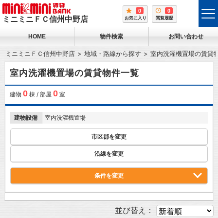
0
0
tog
ミニミニＦＣ信州中野店
お気に入り
閲覧履歴
me
HOME
物件検索
お問い合わせ
ミニミニＦＣ信州中野店
地域・路線から探す
室内洗濯機置場の賃貸
室内洗濯機置場の賃貸物件一覧
0
0
建物
棟 / 部屋
室
建物設備
室内洗濯機置場
市区郡を変更
沿線を変更
条件を変更
並び替え：