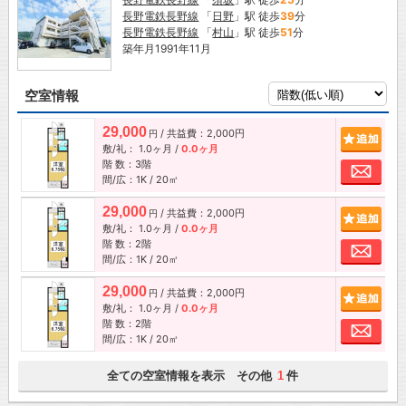
長野電鉄長野線
「
日野
」駅 徒歩
39
分
長野電鉄長野線
「
村山
」駅 徒歩
51
分
築年月1991年11月
空室情報
29,000
/ 共益費：2,000円
追加
円
敷/礼：
1.0ヶ月
/
0.0ヶ月
階 数：3階
お問
間/広：1K / 20㎡
29,000
/ 共益費：2,000円
追加
円
敷/礼：
1.0ヶ月
/
0.0ヶ月
階 数：2階
お問
間/広：1K / 20㎡
29,000
/ 共益費：2,000円
追加
円
敷/礼：
1.0ヶ月
/
0.0ヶ月
階 数：2階
お問
間/広：1K / 20㎡
全ての空室情報を表示 その他
件
1