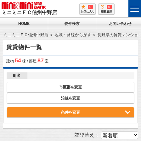
0
0
tog
ミニミニＦＣ信州中野店
お気に入り
閲覧履歴
me
HOME
物件検索
お問い合わせ
ミニミニＦＣ信州中野店
地域・路線から探す
長野県の賃貸マンショ
賃貸物件一覧
54
87
建物
棟 / 部屋
室
町名
市区郡を変更
沿線を変更
条件を変更
並び替え：