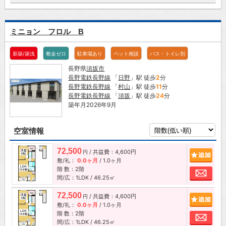
ミニョン フロル B
新築/築浅
敷金ゼロ
駐車場あり
ペット相談
バス・トイレ別
長野県
須坂市
長野電鉄長野線
「
日野
」駅 徒歩
2
分
長野電鉄長野線
「
村山
」駅 徒歩
11
分
長野電鉄長野線
「
須坂
」駅 徒歩
24
分
築年月2026年9月
空室情報
72,500
/ 共益費：4,600円
追加
円
敷/礼：
0.0ヶ月
/
1.0ヶ月
階 数：2階
お問
間/広：1LDK / 46.25㎡
72,500
/ 共益費：4,600円
追加
円
敷/礼：
0.0ヶ月
/
1.0ヶ月
階 数：2階
お問
間/広：1LDK / 46.25㎡