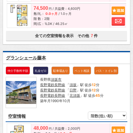
74,500
/ 共益費：4,600円
追加
円
敷/礼：
0.0ヶ月
/
1.0ヶ月
階 数：2階
お問
間/広：1LDK / 46.25㎡
全ての空室情報を表示 その他
件
7
グランシェール藤本
仲介手数料半額
礼金ゼロ
駐車場あり
ペット相談
バス・トイレ別
長野県
須坂市
長野電鉄長野線
「
須坂
」駅 徒歩
12
分
長野電鉄長野線
「
日野
」駅 徒歩
12
分
長野電鉄長野線
「
北須坂
」駅 徒歩
45
分
築年月1990年10月
空室情報
48,000
/ 共益費：2,000円
追加
円