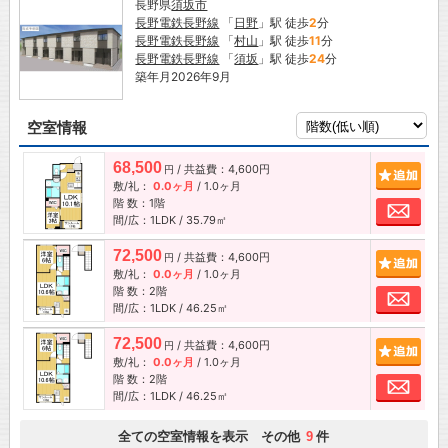
長野県
須坂市
長野電鉄長野線
「
日野
」駅 徒歩
2
分
長野電鉄長野線
「
村山
」駅 徒歩
11
分
長野電鉄長野線
「
須坂
」駅 徒歩
24
分
築年月2026年9月
空室情報
68,500
/ 共益費：4,600円
追加
円
敷/礼：
0.0ヶ月
/
1.0ヶ月
階 数：1階
お問
間/広：1LDK / 35.79㎡
72,500
/ 共益費：4,600円
追加
円
敷/礼：
0.0ヶ月
/
1.0ヶ月
階 数：2階
お問
間/広：1LDK / 46.25㎡
72,500
/ 共益費：4,600円
追加
円
敷/礼：
0.0ヶ月
/
1.0ヶ月
階 数：2階
お問
間/広：1LDK / 46.25㎡
全ての空室情報を表示 その他
件
9