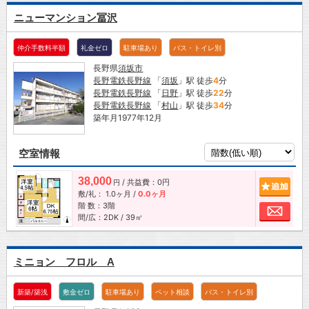
ニューマンション冨沢
仲介手数料半額
礼金ゼロ
駐車場あり
バス・トイレ別
長野県
須坂市
長野電鉄長野線
「
須坂
」駅 徒歩
4
分
長野電鉄長野線
「
日野
」駅 徒歩
22
分
長野電鉄長野線
「
村山
」駅 徒歩
34
分
築年月1977年12月
空室情報
38,000
/ 共益費：0円
追加
円
敷/礼：
1.0ヶ月
/
0.0ヶ月
階 数：3階
お問
間/広：2DK / 39㎡
ミニョン フロル A
新築/築浅
敷金ゼロ
駐車場あり
ペット相談
バス・トイレ別