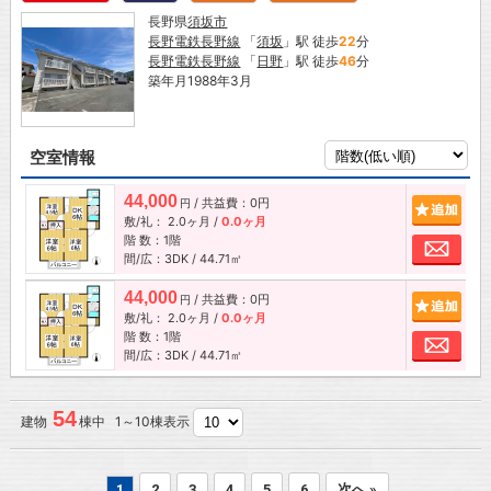
長野県
須坂市
長野電鉄長野線
「
須坂
」駅 徒歩
22
分
長野電鉄長野線
「
日野
」駅 徒歩
46
分
築年月1988年3月
空室情報
44,000
/ 共益費：0円
追加
円
敷/礼：
2.0ヶ月
/
0.0ヶ月
階 数：1階
お問
間/広：3DK / 44.71㎡
44,000
/ 共益費：0円
追加
円
敷/礼：
2.0ヶ月
/
0.0ヶ月
階 数：1階
お問
間/広：3DK / 44.71㎡
54
建物
棟中 1～10棟表示
1
2
3
4
5
6
次へ »