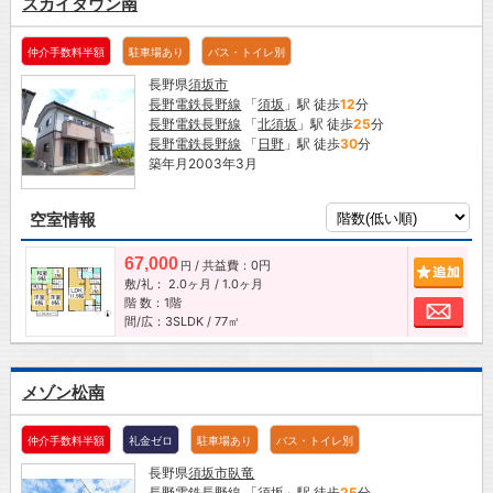
スカイタウン南
仲介手数料半額
駐車場あり
バス・トイレ別
長野県
須坂市
長野電鉄長野線
「
須坂
」駅 徒歩
12
分
長野電鉄長野線
「
北須坂
」駅 徒歩
25
分
長野電鉄長野線
「
日野
」駅 徒歩
30
分
築年月2003年3月
空室情報
67,000
/ 共益費：0円
追加
円
敷/礼：
2.0ヶ月
/
1.0ヶ月
階 数：1階
お問
間/広：3SLDK / 77㎡
メゾン松南
仲介手数料半額
礼金ゼロ
駐車場あり
バス・トイレ別
長野県
須坂市
臥竜
長野電鉄長野線
「
須坂
」駅 徒歩
25
分