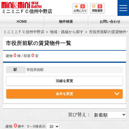
0
0
tog
ミニミニＦＣ信州中野店
お気に入り
閲覧履歴
me
HOME
物件検索
お問い合わせ
ミニミニＦＣ信州中野店
地域・路線から探す
市役所前駅の賃貸物件
市役所前駅の賃貸物件一覧
0
0
建物
棟 / 部屋
室
駅
市役所前駅
沿線を変更
条件を変更
並び替え：
0
建物
棟中 0～0棟表示