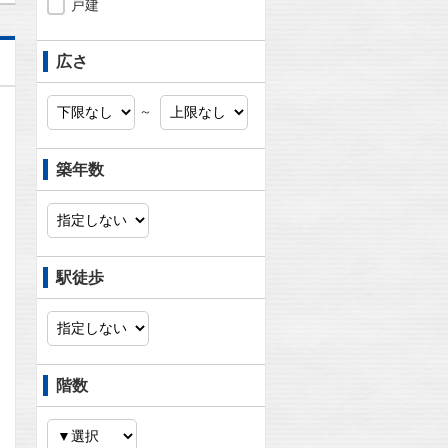
戸建
広さ
～
築年数
駅徒歩
階数
問合わせ