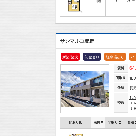
2階
1R
29㎡
サンマルコ豊野
新築/築浅
礼金ゼロ
駐車場あり
バ
64
賃料
間取り
1L
住所
長
し
交通
Ｊ
Ｊ
間取り図
階数
間取り
面積