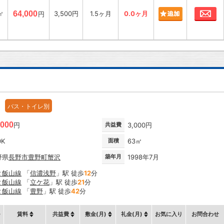
お
㎡
64,000
3,500円
1.5ヶ月
0.0ヶ月
円
バス・トイレ別
,000
円
共益費
3,000円
DK
面積
63㎡
野県
長野市
豊野町蟹沢
築年月
1998年7月
Ｒ飯山線
「
信濃浅野
」駅 徒歩
12
分
Ｒ飯山線
「
立ケ花
」駅 徒歩
21
分
Ｒ飯山線
「
豊野
」駅 徒歩
42
分
賃料
共益費
敷金(月)
礼金(月)
お気に入り
お問合わせ