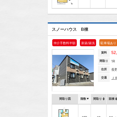
スノーハウス B棟
仲介手数料半額
新築/築浅
駐車場あり
52
賃料
間取り
1R
住所
長
交通
Ｊ
間取り図
階数
間取り
面積