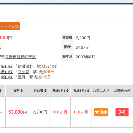
ス・トイレ別
,000
円
共益費
2,200円
K
面積
51.67㎡
野県
長野市
豊野町蟹沢
築年月
2003年8月
Ｒ飯山線
「
信濃浅野
」駅 徒歩
10
分
Ｒ飯山線
「
立ケ花
」駅 徒歩
19
分
Ｒ飯山線
「
豊野
」駅 徒歩
35
分
賃料
共益費
敷金(月)
礼金(月)
お気に入り
お問合わせ
お
7㎡
53,000
2,200円
0.0ヶ月
0.0ヶ月
円