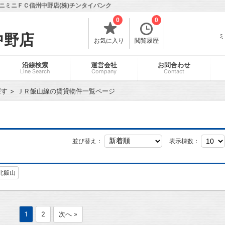
ニミニＦＣ信州中野店(株)チンタイバンク
0
0
中野店
ミ
お気に入り
閲覧履歴
沿線検索
運営会社
お問合わせ
Line Search
Company
Contact
探す
ＪＲ飯山線の賃貸物件一覧ページ
並び替え：
表示棟数：
北飯山
1
2
次へ »