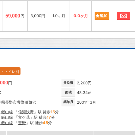
お
59,000
3,000円
1.0ヶ月
0.0ヶ月
円
ス・トイレ別
,000
円
共益費
2,200円
K
面積
48.34㎡
野県
長野市
豊野町蟹沢
築年月
2001年3月
Ｒ飯山線
「
信濃浅野
」駅 徒歩
15
分
Ｒ飯山線
「
立ケ花
」駅 徒歩
17
分
Ｒ飯山線
「
豊野
」駅 徒歩
45
分