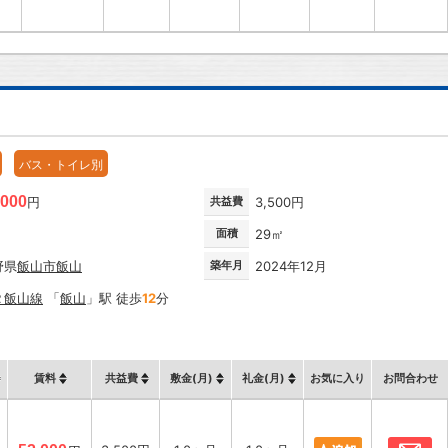
バス・トイレ別
,000
円
共益費
3,500円
面積
29㎡
野県
飯山市
飯山
築年月
2024年12月
Ｒ飯山線
「
飯山
」駅 徒歩
12
分
賃料
共益費
敷金(月)
礼金(月)
お気に入り
お問合わせ
お