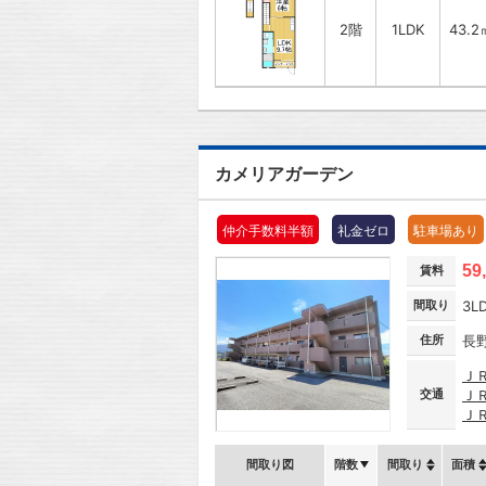
2階
1LDK
43.2
カメリアガーデン
仲介手数料半額
礼金ゼロ
駐車場あり
59
賃料
間取り
3L
住所
長
Ｊ
交通
Ｊ
Ｊ
間取り図
階数
間取り
面積