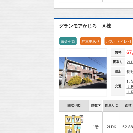
グランモアかじろ Ａ棟
敷金ゼロ
駐車場あり
バス・トイレ別
67
賃料
間取り
2L
住所
長
し
交通
Ｊ
Ｊ
間取り図
階数
間取り
面積
1階
2LDK
52.8