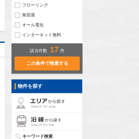
フローリング
問合わせ
角部屋
オール電化
インターネット無料
17
該当件数
件
物件を探す
Search for area
Search for line
キーワード検索