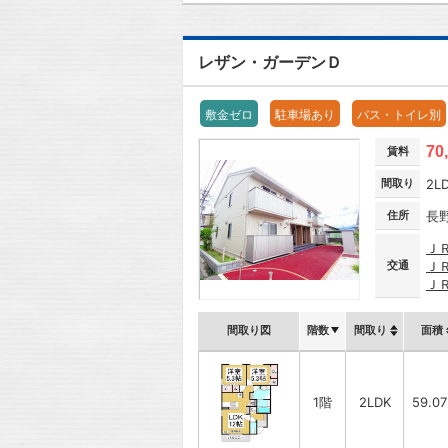
レザン・ガーデンＤ
敷金ゼロ
駐車場あり
バス・トイレ別
70
賃料
間取り
2L
住所
長
Ｊ
交通
Ｊ
Ｊ
間取り図
階数
間取り
面積
1階
2LDK
59.0