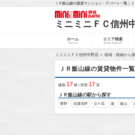
ＪＲ飯山線の賃貸マンション・アパート一覧｜ミ
ミニミニＦＣ信州
ホーム
エリア検索
Home
Area Search
ミニミニＦＣ信州中野店
地域・路線から
ＪＲ飯山線の賃貸物件一覧
17
17
建物
棟 / 部屋
室
ＪＲ飯山線の駅から探す
豊野
信濃浅野
立ケ花
蓮
飯山