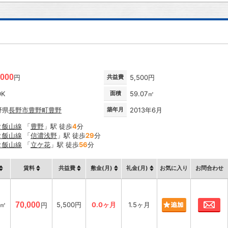
,000
円
共益費
5,500円
DK
面積
59.07㎡
野県
長野市
豊野町豊野
築年月
2013年6月
Ｒ飯山線
「
豊野
」駅 徒歩
4
分
Ｒ飯山線
「
信濃浅野
」駅 徒歩
29
分
Ｒ飯山線
「
立ケ花
」駅 徒歩
56
分
賃料
共益費
敷金(月)
礼金(月)
お気に入り
お問合わせ
お
7㎡
70,000
5,500円
0.0ヶ月
1.5ヶ月
円