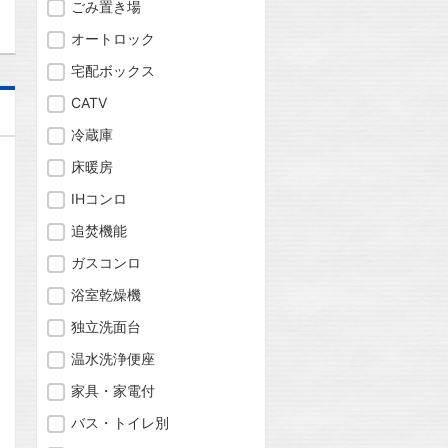
ごみ置き場
オートロック
宅配ボックス
CATV
冷蔵庫
床暖房
IHコンロ
追焚機能
ガスコンロ
浴室乾燥機
独立洗面台
温水洗浄便座
家具・家電付
バス・トイレ別
問合わせ