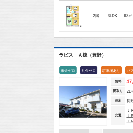
2階
3LDK
63㎡
ラピス Ａ棟（豊野）
敷金ゼロ
礼金ゼロ
駐車場あり
バ
47
賃料
間取り
2D
住所
長
Ｊ
交通
Ｊ
Ｊ