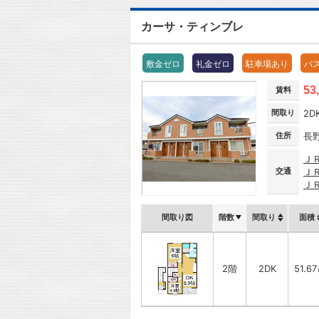
カーサ・ティンブレ
敷金ゼロ
礼金ゼロ
駐車場あり
バ
53
賃料
間取り
2D
住所
長
Ｊ
交通
Ｊ
Ｊ
間取り図
階数
間取り
面積
2階
2DK
51.6