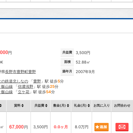
,000
円
共益費
3,500円
DK
面積
52.88㎡
野県
長野市
豊野町豊野
築年月
2007年9月
なの鉄道北しなの
「
豊野
」駅 徒歩
5
分
Ｒ飯山線
「
信濃浅野
」駅 徒歩
25
分
Ｒ飯山線
「
立ケ花
」駅 徒歩
54
分
賃料
共益費
敷金(月)
礼金(月)
お気に入り
お問合わせ
お
8㎡
67,000
3,500円
0.0ヶ月
8.0万円
円