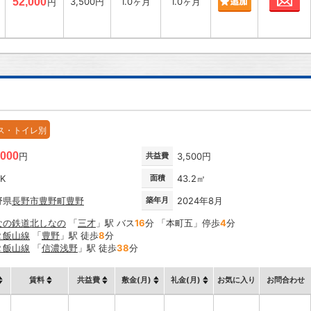
52,000
3,500円
1.0ヶ月
1.0ヶ月
円
ス・トイレ別
,000
円
共益費
3,500円
DK
面積
43.2㎡
野県
長野市
豊野町豊野
築年月
2024年8月
なの鉄道北しなの
「
三才
」駅 バス
16
分 「本町五」停歩
4
分
Ｒ飯山線
「
豊野
」駅 徒歩
8
分
Ｒ飯山線
「
信濃浅野
」駅 徒歩
38
分
賃料
共益費
敷金(月)
礼金(月)
お気に入り
お問合わせ