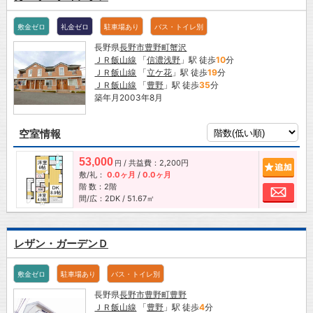
敷金ゼロ
礼金ゼロ
駐車場あり
バス・トイレ別
長野県
長野市
豊野町蟹沢
ＪＲ飯山線
「
信濃浅野
」駅 徒歩
10
分
ＪＲ飯山線
「
立ケ花
」駅 徒歩
19
分
ＪＲ飯山線
「
豊野
」駅 徒歩
35
分
築年月2003年8月
空室情報
53,000
/ 共益費：2,200円
追加
円
敷/礼：
0.0ヶ月
/
0.0ヶ月
階 数：2階
お問
間/広：2DK / 51.67㎡
レザン・ガーデンＤ
敷金ゼロ
駐車場あり
バス・トイレ別
長野県
長野市
豊野町豊野
ＪＲ飯山線
「
豊野
」駅 徒歩
4
分