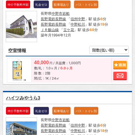
仲介手数料半額
礼金ゼロ
駐車場あり
バス・トイレ別
長野県
中野市
岩船
長野電鉄長野線
「
信州中野
」駅 徒歩
6
分
長野電鉄長野線
「
中野松川
」駅 徒歩
19
分
ＪＲ飯山線
「
立ケ花
」駅 徒歩
68
分
築年月1994年12月
空室情報
40,000
/ 共益費：1,000円
追加
円
敷/礼：
1.0ヶ月
/
0.0ヶ月
階 数：2階
お問
間/広：1K / 24㎡
ハイツみやうら3
仲介手数料半額
礼金ゼロ
駐車場あり
バス・トイレ別
長野県
中野市
岩船
長野電鉄長野線
「
信州中野
」駅 徒歩
6
分
長野電鉄長野線
「
中野松川
」駅 徒歩
18
分