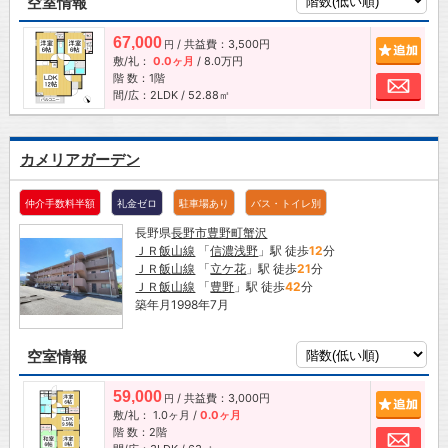
空室情報
67,000
/ 共益費：3,500円
追加
円
敷/礼：
0.0ヶ月
/
8.0万円
階 数：1階
お問
間/広：2LDK / 52.88㎡
カメリアガーデン
仲介手数料半額
礼金ゼロ
駐車場あり
バス・トイレ別
長野県
長野市
豊野町蟹沢
ＪＲ飯山線
「
信濃浅野
」駅 徒歩
12
分
ＪＲ飯山線
「
立ケ花
」駅 徒歩
21
分
ＪＲ飯山線
「
豊野
」駅 徒歩
42
分
築年月1998年7月
空室情報
59,000
/ 共益費：3,000円
追加
円
敷/礼：
1.0ヶ月
/
0.0ヶ月
階 数：2階
お問