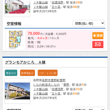
ＪＲ飯山線
「
信濃浅野
」駅 徒歩
29
分
ＪＲ飯山線
「
立ケ花
」駅 徒歩
56
分
築年月2013年6月
空室情報
70,000
/ 共益費：5,500円
追加
円
敷/礼：
0.0ヶ月
/
1.5ヶ月
階 数：1階
お問
間/広：2LDK / 59.07㎡
グランモアかじろ Ａ棟
敷金ゼロ
駐車場あり
バス・トイレ別
長野県
長野市
豊野町豊野
しなの鉄道北しなの
「
豊野
」駅 徒歩
5
分
ＪＲ飯山線
「
信濃浅野
」駅 徒歩
25
分
ＪＲ飯山線
「
立ケ花
」駅 徒歩
54
分
築年月2007年9月