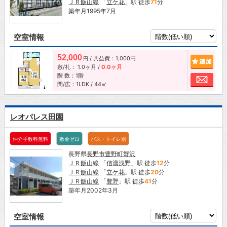
ＪＲ飯山線
「
立ケ花
」駅 徒歩
71
分
築年月1995年7月
空室情報
52,000
/ 共益費：1,000円
追加
円
敷/礼：
1.0ヶ月
/
0.0ヶ月
階 数：1階
お問
間/広：1LDK / 44㎡
レオパレス田園
仲介手数料無料
敷金ゼロ
バス・トイレ別
長野県
長野市
豊野町蟹沢
ＪＲ飯山線
「
信濃浅野
」駅 徒歩
12
分
ＪＲ飯山線
「
立ケ花
」駅 徒歩
20
分
ＪＲ飯山線
「
豊野
」駅 徒歩
41
分
築年月2002年3月
空室情報