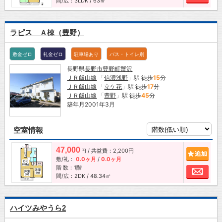
間/広：3LDK / 63㎡
ラピス Ａ棟（豊野）
敷金ゼロ
礼金ゼロ
駐車場あり
バス・トイレ別
長野県
長野市
豊野町蟹沢
ＪＲ飯山線
「
信濃浅野
」駅 徒歩
15
分
ＪＲ飯山線
「
立ケ花
」駅 徒歩
17
分
ＪＲ飯山線
「
豊野
」駅 徒歩
45
分
築年月2001年3月
空室情報
47,000
/ 共益費：2,200円
追加
円
敷/礼：
0.0ヶ月
/
0.0ヶ月
階 数：1階
お問
間/広：2DK / 48.34㎡
ハイツみやうら2