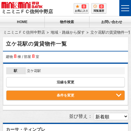
0
0
tog
ミニミニＦＣ信州中野店
お気に入り
閲覧履歴
me
HOME
物件検索
お問い合わせ
ミニミニＦＣ信州中野店
地域・路線から探す
立ケ花駅の賃貸物件一
立ケ花駅の賃貸物件一覧
8
8
建物
棟 / 部屋
室
駅
立ケ花駅
沿線を変更
条件を変更
並び替え：
カーサ・ティンブレ