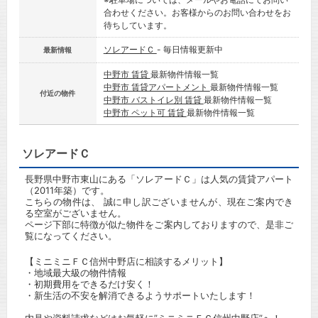
合わせください。お客様からのお問い合わせをお
待ちしています。
ソレアードＣ
- 毎日情報更新中
最新情報
中野市 賃貸
最新物件情報一覧
中野市 賃貸アパートメント
最新物件情報一覧
付近の物件
中野市 バストイレ別 賃貸
最新物件情報一覧
中野市 ペット可 賃貸
最新物件情報一覧
ソレアードＣ
長野県中野市東山にある「ソレアードＣ」は人気の賃貸アパート
（2011年築）です。
こちらの物件は、 誠に申し訳ございませんが、現在ご案内でき
る空室がございません。
ページ下部に特徴が似た物件をご案内しておりますので、是非ご
覧になってください。
【ミニミニＦＣ信州中野店に相談するメリット】
・地域最大級の物件情報
・初期費用をできるだけ安く！
・新生活の不安を解消できるようサポートいたします！