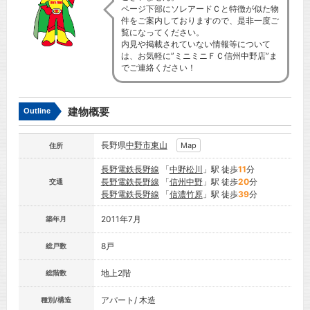
ページ下部にソレアードＣと特徴が似た物
件をご案内しておりますので、是非一度ご
覧になってください。
内見や掲載されていない情報等について
は、お気軽に”ミニミニＦＣ信州中野店”ま
でご連絡ください！
建物概要
Outline
長野県
中野市
東山
Map
住所
長野電鉄長野線
「
中野松川
」駅 徒歩
11
分
長野電鉄長野線
「
信州中野
」駅 徒歩
20
分
交通
長野電鉄長野線
「
信濃竹原
」駅 徒歩
39
分
2011年7月
築年月
8戸
総戸数
地上2階
総階数
アパート/ 木造
種別/構造