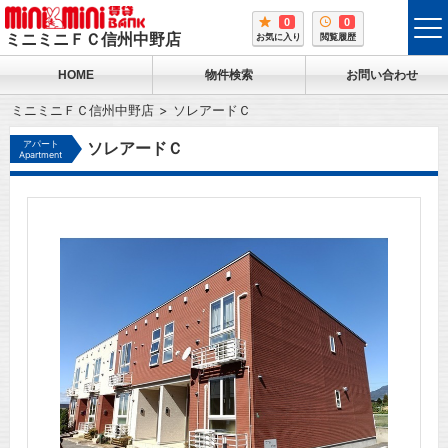
0
0
tog
ミニミニＦＣ信州中野店
お気に入り
閲覧履歴
me
HOME
物件検索
お問い合わせ
ミニミニＦＣ信州中野店
ソレアードＣ
アパート
ソレアードＣ
Apartment