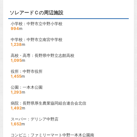
ソレアードＣの周辺施設
小学校：中野市立中野小学校
994
m
中学校：中野市立南宮中学校
1,238
m
高校・高専：長野県中野立志館高校
1,095
m
役所：中野市役所
1,455
m
公園：一本木公園
1,293
m
病院：長野県厚生農業協同組合連合会北信
1,492
m
スーパー：デリシア中野店
1,652
m
コンビニ：ファミリーマート中野一本木公園南