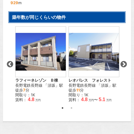
929
m
築年数が同じくらいの物件
ツ
ラフィーネレゾン Ｂ棟
レオパレス フォレスト
セレー
「
北長
長野電鉄長野線
「
須坂
」駅
長野電鉄長野線
「
須坂
」駅
ＪＲ信
徒歩
7
分
徒歩
11
分
間取り
間取り：1K
間取り：1K
賃料：
4.8
4.8
5.1
賃料：
賃料：
〜
万円
万円
万円