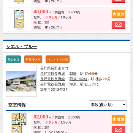
間/広：1K / 26.71㎡
40,000
/ 共益費：3,900円
追加
円
敷/礼：
0.0ヶ月
/
1.0ヶ月
階 数：2階
お問
間/広：1K / 26.71㎡
シエル・ブルー
敷金ゼロ
駐車場あり
バス・トイレ別
長野県
長野市
富竹
長野電鉄長野線
「
朝陽
」駅 徒歩
6
分
長野電鉄長野線
「
附属中学前
」駅 徒歩
20
分
長野電鉄長野線
「
柳原
」駅 徒歩
29
分
築年月2013年3月
空室情報
82,000
/ 共益費：6,000円
追加
円
敷/礼：
0.0ヶ月
/
1.5ヶ月
階 数：2階
お問
間/広：2LDK / 58.51㎡