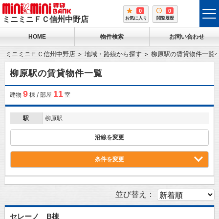
0
0
tog
ミニミニＦＣ信州中野店
お気に入り
閲覧履歴
me
HOME
物件検索
お問い合わせ
ミニミニＦＣ信州中野店
地域・路線から探す
柳原駅の賃貸物件一覧
柳原駅の賃貸物件一覧
9
11
建物
棟 / 部屋
室
駅
柳原駅
沿線を変更
条件を変更
並び替え：
セレーノ B棟