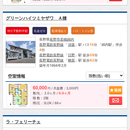
グリーンハイツミヤザワ Ａ棟
仲介手数料半額
礼金ゼロ
駐車場あり
バス・トイレ別
長野県
長野市
若穂綿内
長野電鉄長野線
「
須坂
」駅 バス
15
分 「綿内駅」停歩
4
分
長野電鉄長野線
「
日野
」駅 徒歩
59
分
長野電鉄長野線
「
柳原
」駅 徒歩
62
分
築年月1994年2月
空室情報
60,000
/ 共益費：3,000円
追加
円
敷/礼：
2.0ヶ月
/
0.0ヶ月
階 数：2階
お問
間/広：3LDK / 66㎡
ラ・フェリーチェ