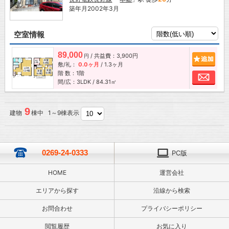
築年月2002年3月
空室情報
89,000
/ 共益費：3,900円
追加
円
敷/礼：
0.0ヶ月
/
1.3ヶ月
階 数：1階
お問
間/広：3LDK / 84.31㎡
9
建物
棟中 1～9棟表示
0269-24-0333
PC版
HOME
運営会社
エリアから探す
沿線から検索
お問合わせ
プライバシーポリシー
閲覧履歴
お気に入り