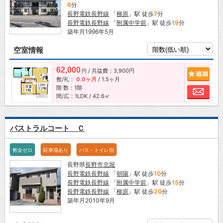
6
分
長野電鉄長野線
「
柳原
」駅 徒歩
7
分
長野電鉄長野線
「
附属中学前
」駅 徒歩
19
分
築年月1996年5月
空室情報
62,000
/ 共益費：3,900円
追加
円
敷/礼：
0.0ヶ月
/
1.5ヶ月
階 数：1階
お問
間/広：1LDK / 42.6㎡
パストラルコート Ｃ
敷金ゼロ
駐車場あり
バス・トイレ別
長野県
長野市
北堀
長野電鉄長野線
「
朝陽
」駅 徒歩
10
分
長野電鉄長野線
「
附属中学前
」駅 徒歩
15
分
長野電鉄長野線
「
柳原
」駅 徒歩
20
分
築年月2010年9月