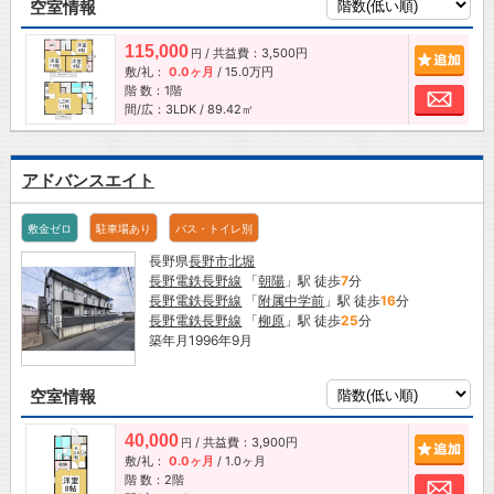
空室情報
115,000
/ 共益費：3,500円
追加
円
敷/礼：
0.0ヶ月
/
15.0万円
階 数：1階
お問
間/広：3LDK / 89.42㎡
アドバンスエイト
敷金ゼロ
駐車場あり
バス・トイレ別
長野県
長野市
北堀
長野電鉄長野線
「
朝陽
」駅 徒歩
7
分
長野電鉄長野線
「
附属中学前
」駅 徒歩
16
分
長野電鉄長野線
「
柳原
」駅 徒歩
25
分
築年月1996年9月
空室情報
40,000
/ 共益費：3,900円
追加
円
敷/礼：
0.0ヶ月
/
1.0ヶ月
階 数：2階
お問