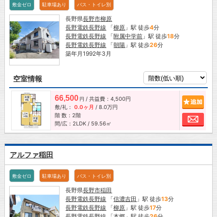
敷金ゼロ
駐車場あり
バス・トイレ別
長野県
長野市
柳原
長野電鉄長野線
「
柳原
」駅 徒歩
4
分
長野電鉄長野線
「
附属中学前
」駅 徒歩
18
分
長野電鉄長野線
「
朝陽
」駅 徒歩
26
分
築年月1992年3月
空室情報
66,500
/ 共益費：4,500円
追加
円
敷/礼：
0.0ヶ月
/
8.0万円
階 数：2階
お問
間/広：2LDK / 59.56㎡
アルファ稲田
敷金ゼロ
駐車場あり
バス・トイレ別
長野県
長野市
稲田
長野電鉄長野線
「
信濃吉田
」駅 徒歩
13
分
長野電鉄長野線
「
柳原
」駅 徒歩
17
分
長野電鉄長野線
「
本郷
」駅 徒歩
26
分