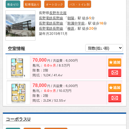
敷金ゼロ
駐車場あり
オートロック
バス・トイレ別
長野県
長野市
北堀
長野電鉄長野線
「
朝陽
」駅 徒歩
5
分
長野電鉄長野線
「
附属中学前
」駅 徒歩
16
分
長野電鉄長野線
「
柳原
」駅 徒歩
20
分
築年月2015年11月
空室情報
70,000
/ 共益費：6,000円
追加
円
敷/礼：
0.0ヶ月
/
8.5万円
階 数：2階
お問
間/広：1LDK / 41.4㎡
78,000
/ 共益費：6,000円
追加
円
敷/礼：
0.0ヶ月
/
10.0万円
階 数：2階
お問
間/広：2LDK / 52.55㎡
コーポラスU