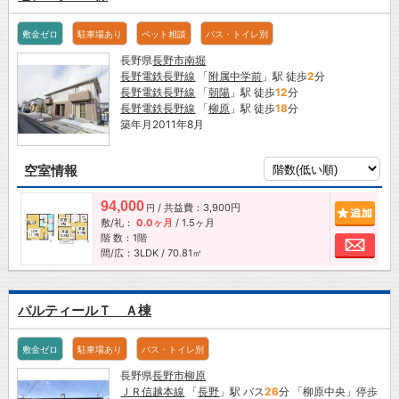
敷金ゼロ
駐車場あり
ペット相談
バス・トイレ別
長野県
長野市
南堀
長野電鉄長野線
「
附属中学前
」駅 徒歩
2
分
長野電鉄長野線
「
朝陽
」駅 徒歩
12
分
長野電鉄長野線
「
柳原
」駅 徒歩
18
分
築年月2011年8月
空室情報
94,000
/ 共益費：3,900円
追加
円
敷/礼：
0.0ヶ月
/
1.5ヶ月
階 数：1階
お問
間/広：3LDK / 70.81㎡
パルティールＴ Ａ棟
敷金ゼロ
駐車場あり
バス・トイレ別
長野県
長野市
柳原
ＪＲ信越本線
「
長野
」駅 バス
26
分 「柳原中央」停歩