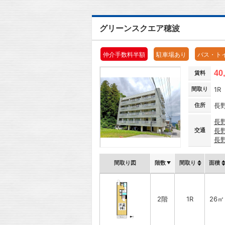
グリーンスクエア穂波
仲介手数料半額
駐車場あり
バス・ト
40
賃料
間取り
1R
住所
長
長
交通
長
長
間取り図
階数
間取り
面積
2階
1R
26㎡