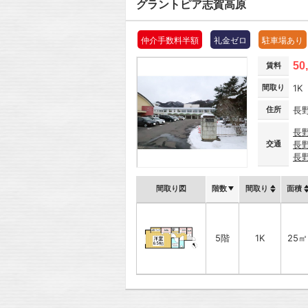
グラントピア志賀高原
仲介手数料半額
礼金ゼロ
駐車場あり
50
賃料
間取り
1K
住所
長
長
交通
長
長
間取り図
階数
間取り
面積
5階
1K
25㎡