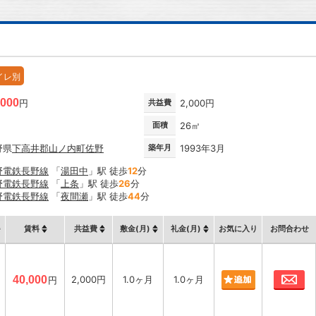
イレ別
,000
円
共益費
2,000円
面積
26㎡
野県
下高井郡山ノ内町
佐野
築年月
1993年3月
野電鉄長野線
「
湯田中
」駅 徒歩
12
分
野電鉄長野線
「
上条
」駅 徒歩
26
分
野電鉄長野線
「
夜間瀬
」駅 徒歩
44
分
賃料
共益費
敷金(月)
礼金(月)
お気に入り
お問合わせ
お
40,000
2,000円
1.0ヶ月
1.0ヶ月
円