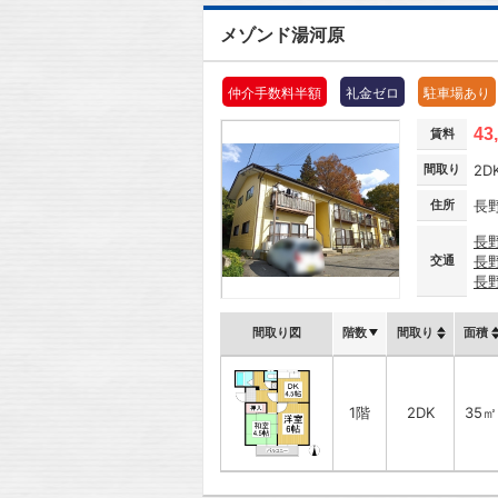
メゾンド湯河原
仲介手数料半額
礼金ゼロ
駐車場あり
43
賃料
間取り
2D
住所
長
長
交通
長
長
間取り図
階数
間取り
面積
1階
2DK
35㎡