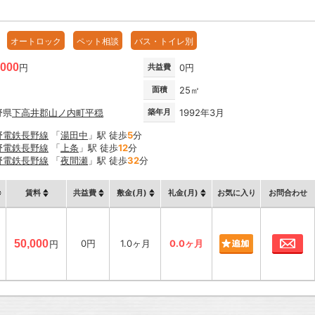
オートロック
ペット相談
バス・トイレ別
,000
円
共益費
0円
面積
25㎡
野県
下高井郡山ノ内町
平穏
築年月
1992年3月
野電鉄長野線
「
湯田中
」駅 徒歩
5
分
野電鉄長野線
「
上条
」駅 徒歩
12
分
野電鉄長野線
「
夜間瀬
」駅 徒歩
32
分
賃料
共益費
敷金(月)
礼金(月)
お気に入り
お問合わせ
お
50,000
0円
1.0ヶ月
0.0ヶ月
円