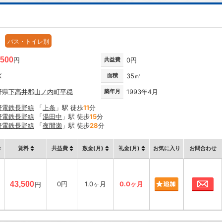
バス・トイレ別
,500
円
共益費
0円
K
面積
35㎡
野県
下高井郡山ノ内町
平穏
築年月
1993年4月
野電鉄長野線
「
上条
」駅 徒歩
11
分
野電鉄長野線
「
湯田中
」駅 徒歩
15
分
野電鉄長野線
「
夜間瀬
」駅 徒歩
28
分
賃料
共益費
敷金(月)
礼金(月)
お気に入り
お問合わせ
お
43,500
0円
1.0ヶ月
0.0ヶ月
円