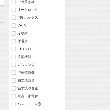
ごみ置き場
オートロック
宅配ボックス
CATV
冷蔵庫
床暖房
IHコンロ
追焚機能
ガスコンロ
浴室乾燥機
独立洗面台
温水洗浄便座
家具・家電付
バス・トイレ別