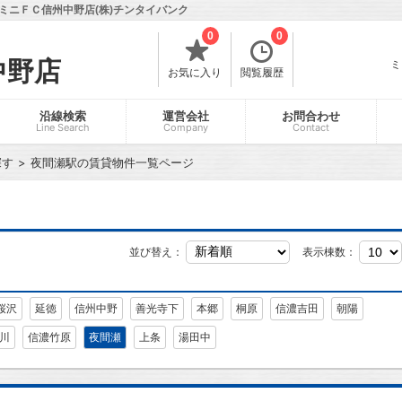
ミニＦＣ信州中野店(株)チンタイバンク
0
0
中野店
ミ
お気に入り
閲覧履歴
沿線検索
運営会社
お問合わせ
Line Search
Company
Contact
探す
夜間瀬駅の賃貸物件一覧ページ
並び替え：
表示棟数：
桜沢
延徳
信州中野
善光寺下
本郷
桐原
信濃吉田
朝陽
川
信濃竹原
夜間瀬
上条
湯田中