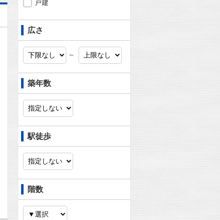
戸建
広さ
～
築年数
駅徒歩
問合わせ
階数