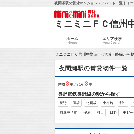
夜間瀬駅の賃貸マンション・アパート一覧｜ミニ
ミニミニＦＣ信州
ホーム
エリア検索
Home
Area Search
ミニミニＦＣ信州中野店
地域・路線から
夜間瀬駅の賃貸物件一覧
3
3
建物
棟 / 部屋
室
長野電鉄長野線の駅から探す
長野
須坂
北須坂
小布施
都住
附属中学前
柳原
村山
日野
中野松