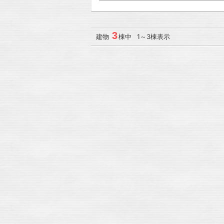
3
建物
棟中 1～3棟表示