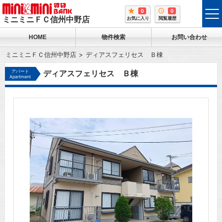
0
0
tog
ミニミニＦＣ信州中野店
お気に入り
閲覧履歴
me
HOME
物件検索
お問い合わせ
ミニミニＦＣ信州中野店
ディアスフェリセス Ｂ棟
アパート
ディアスフェリセス Ｂ棟
Apartment