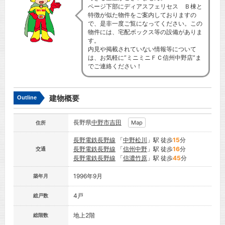
ページ下部にディアスフェリセス Ｂ棟と
特徴が似た物件をご案内しておりますの
で、是非一度ご覧になってください。この
物件には、宅配ボックス等の設備がありま
す。
内見や掲載されていない情報等について
は、お気軽に”ミニミニＦＣ信州中野店”ま
でご連絡ください！
建物概要
Outline
長野県
中野市
吉田
Map
住所
長野電鉄長野線
「
中野松川
」駅 徒歩
15
分
長野電鉄長野線
「
信州中野
」駅 徒歩
16
分
交通
長野電鉄長野線
「
信濃竹原
」駅 徒歩
45
分
1996年9月
築年月
4戸
総戸数
地上2階
総階数