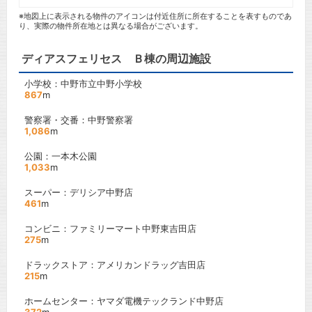
※地図上に表示される物件のアイコンは付近住所に所在することを表すものであ
り、実際の物件所在地とは異なる場合がございます。
ディアスフェリセス Ｂ棟の周辺施設
小学校：中野市立中野小学校
867
m
警察署・交番：中野警察署
1,086
m
公園：一本木公園
1,033
m
スーパー：デリシア中野店
461
m
コンビニ：ファミリーマート中野東吉田店
275
m
ドラックストア：アメリカンドラッグ吉田店
215
m
ホームセンター：ヤマダ電機テックランド中野店