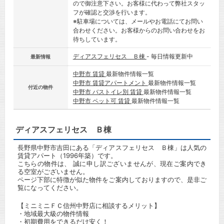
ので御注意下さい。お客様に代わって弊社スタッ
フが確認と交渉を行います。
※駐車場については、メールやお電話にてお問い
合わせください。お客様からのお問い合わせをお
待ちしています。
ディアスフェリセス Ｂ棟
- 毎日情報更新中
最新情報
中野市 賃貸
最新物件情報一覧
中野市 賃貸アパートメント
最新物件情報一覧
付近の物件
中野市 バストイレ別 賃貸
最新物件情報一覧
中野市 ペット可 賃貸
最新物件情報一覧
ディアスフェリセス Ｂ棟
長野県中野市吉田にある「ディアスフェリセス Ｂ棟」は人気の
賃貸アパート（1996年築）です。
こちらの物件は、 誠に申し訳ございませんが、現在ご案内でき
る空室がございません。
ページ下部に特徴が似た物件をご案内しておりますので、是非ご
覧になってください。
【ミニミニＦＣ信州中野店に相談するメリット】
・地域最大級の物件情報
・初期費用をできるだけ安く！