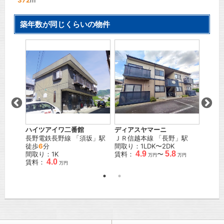
372
m
築年数が同じくらいの物件
棟
ハイツアイワ二番館
ディアスヤマーニ
サニー
」駅
長野電鉄長野線
「
須坂
」駅
ＪＲ信越本線
「
長野
」駅
長野電
徒歩
6
分
間取り：1LDK〜2DK
野
」駅
4.9
5.8
間取り：1K
賃料：
〜
間取り
万円
万円
4.0
賃料：
賃料：
万円