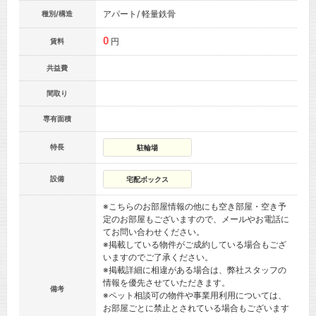
アパート/ 軽量鉄骨
種別/構造
0
円
賃料
共益費
間取り
専有面積
特長
駐輪場
設備
宅配ボックス
※こちらのお部屋情報の他にも空き部屋・空き予
定のお部屋もございますので、メールやお電話に
てお問い合わせください。
※掲載している物件がご成約している場合もござ
いますのでご了承ください。
※掲載詳細に相違がある場合は、弊社スタッフの
情報を優先させていただきます。
備考
※ペット相談可の物件や事業用利用については、
お部屋ごとに禁止とされている場合もございます