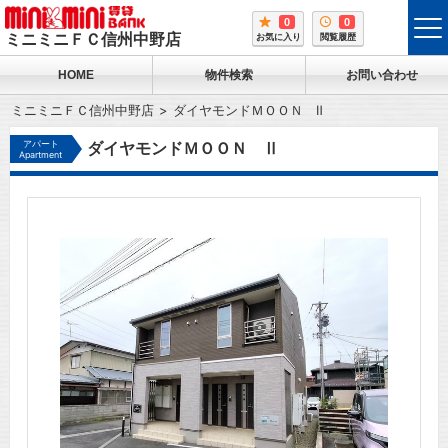
0
0
tog
ミニミニＦＣ信州中野店
お気に入り
閲覧履歴
me
HOME
物件検索
お問い合わせ
ミニミニＦＣ信州中野店
ダイヤモンドＭＯＯＮ Ⅱ
アパート
ダイヤモンドＭＯＯＮ Ⅱ
Apartment