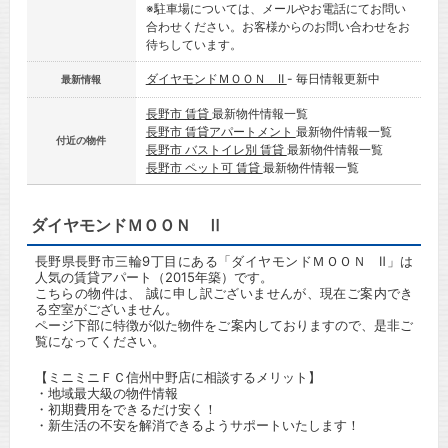
※駐車場については、メールやお電話にてお問い
合わせください。お客様からのお問い合わせをお
待ちしています。
ダイヤモンドＭＯＯＮ Ⅱ
- 毎日情報更新中
最新情報
長野市 賃貸
最新物件情報一覧
長野市 賃貸アパートメント
最新物件情報一覧
付近の物件
長野市 バストイレ別 賃貸
最新物件情報一覧
長野市 ペット可 賃貸
最新物件情報一覧
ダイヤモンドＭＯＯＮ Ⅱ
長野県長野市三輪9丁目にある「ダイヤモンドＭＯＯＮ Ⅱ」は
人気の賃貸アパート（2015年築）です。
こちらの物件は、 誠に申し訳ございませんが、現在ご案内でき
る空室がございません。
ページ下部に特徴が似た物件をご案内しておりますので、是非ご
覧になってください。
【ミニミニＦＣ信州中野店に相談するメリット】
・地域最大級の物件情報
・初期費用をできるだけ安く！
・新生活の不安を解消できるようサポートいたします！