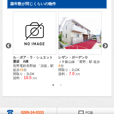
築年数が同じくらいの物件
レザン・ガーデンＤ
パーク
ル・ボア・ラ・シュエット
「
三
ＪＲ飯山線
「
豊野
」駅 徒歩
しなの
墨坂 A棟
4
分
野
」駅
長野電鉄長野線
「
須坂
」駅
間取り：2LDK
間取り
徒歩
13
分
7.0
賃料：
賃料：
間取り：3LDK
万円
10.5
賃料：
万円
0269-24-0333
PC版