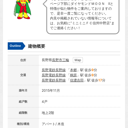
ページ下部にダイヤモンドＭＯＯＮ Ⅱと
特徴が似た物件をご案内しておりますの
で、是非一度ご覧になってください。
内見や掲載されていない情報等について
は、お気軽に”ミニミニＦＣ信州中野店”ま
でご連絡ください！
建物概要
Outline
長野県
長野市
三輪
Map
住所
長野電鉄長野線
「
本郷
」駅 徒歩
9
分
長野電鉄長野線
「
桐原
」駅 徒歩
9
分
交通
長野電鉄長野線
「
信濃吉田
」駅 徒歩
17
分
2015年11月
築年月
4戸
総戸数
地上2階
総階数
アパート/ 木造
種別/構造