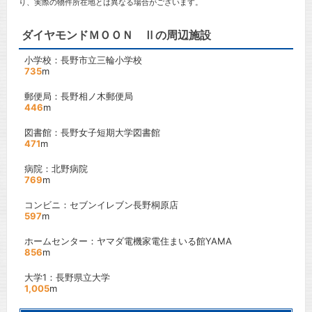
り、実際の物件所在地とは異なる場合がございます。
ダイヤモンドＭＯＯＮ Ⅱの周辺施設
小学校：長野市立三輪小学校
735
m
郵便局：長野相ノ木郵便局
446
m
図書館：長野女子短期大学図書館
471
m
病院：北野病院
769
m
コンビニ：セブンイレブン長野桐原店
597
m
ホームセンター：ヤマダ電機家電住まいる館YAMA
856
m
大学1：長野県立大学
1,005
m