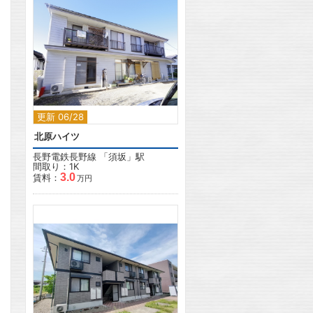
2
更新 06/28
北原ハイツ
長野電鉄長野線
「
須坂
」駅
間取り：1K
3.0
賃料：
万円
2