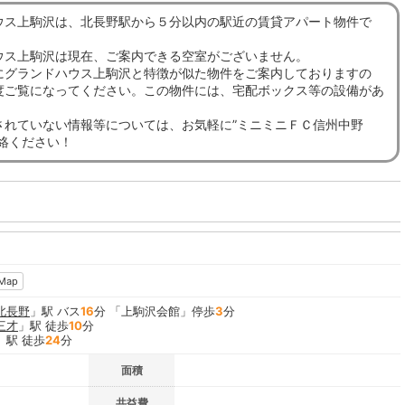
ウス上駒沢は、北長野駅から５分以内の駅近の賃貸アパート物件で
ウス上駒沢は現在、ご案内できる空室がございません。
にグランドハウス上駒沢と特徴が似た物件をご案内しておりますの
度ご覧になってください。この物件には、宅配ボックス等の設備があ
されていない情報等については、お気軽に”ミニミニＦＣ信州中野
連絡ください！
Map
北長野
」駅 バス
16
分 「上駒沢会館」停歩
3
分
三才
」駅 徒歩
10
分
」駅 徒歩
24
分
面積
共益費