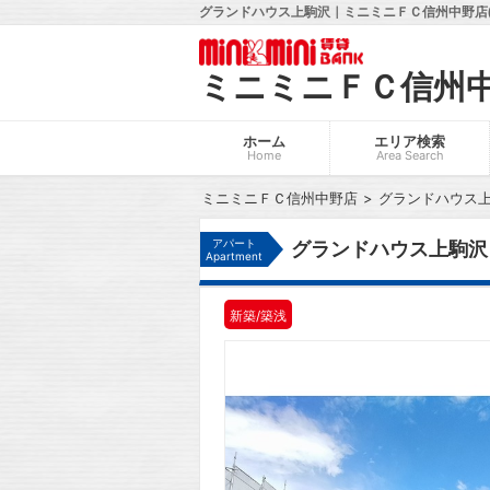
グランドハウス上駒沢｜ミニミニＦＣ信州中野店(
ミニミニＦＣ信州
ホーム
エリア検索
Home
Area Search
ミニミニＦＣ信州中野店
グランドハウス
アパート
グランドハウス上駒沢
Apartment
新築/築浅