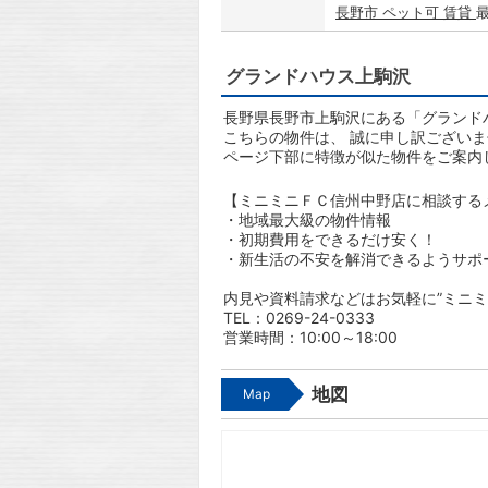
長野市 ペット可 賃貸
グランドハウス上駒沢
長野県長野市上駒沢にある「グランド
こちらの物件は、 誠に申し訳ござい
ページ下部に特徴が似た物件をご案内
【ミニミニＦＣ信州中野店に相談する
・地域最大級の物件情報
・初期費用をできるだけ安く！
・新生活の不安を解消できるようサポ
内見や資料請求などはお気軽に”ミニミ
TEL：0269-24-0333
営業時間：10:00～18:00
地図
Map