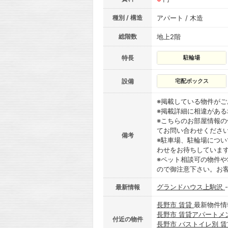
種別 / 構造
アパート / 木造
総階数
地上2階
特長
駐輪場
設備
宅配ボックス
※掲載している物件が
※掲載詳細に相違があ
※こちらのお部屋情報
てお問い合わせくださ
備考
※駐車場、駐輪場につ
わせをお待ちしていま
※ペット相談可の物件や
ので御注意下さい。お
グランドハウス上駒沢
最新情報
長野市 賃貸
最新物件情
長野市 賃貸アパートメ
付近の物件
長野市 バストイレ別 