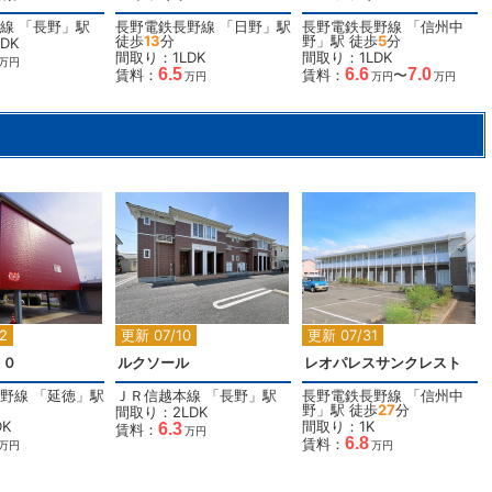
線
「
長野
」駅
長野電鉄長野線
「
日野
」駅
長野電鉄長野線
「
信州中
徒歩
13
分
野
」駅 徒歩
5
分
DK
間取り：1LDK
間取り：1LDK
万円
6.5
6.6
7.0
賃料：
賃料：
〜
万円
万円
万円
2
2
2
2
更新 07/10
更新 07/31
４０
ルクソール
レオパレスサンクレスト
野線
「
延徳
」駅
ＪＲ信越本線
「
長野
」駅
長野電鉄長野線
「
信州中
野
」駅 徒歩
27
分
間取り：2LDK
K
間取り：1K
6.3
賃料：
万円
6.8
賃料：
万円
万円