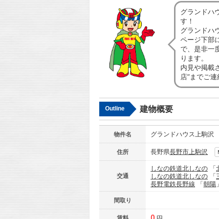
グランドハ
す！
グランドハ
ページ下部
で、是非一
ります。
内見や掲載
店”までご
建物概要
Outline
グランドハウス上駒沢
物件名
長野県
長野市
上駒沢
住所
しなの鉄道北しなの
「
交通
しなの鉄道北しなの
「
長野電鉄長野線
「
朝陽
間取り
0
賃料
円