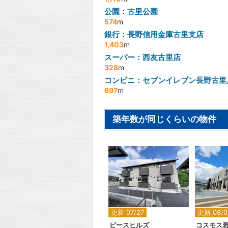
公園：古里公園
574
m
銀行：長野信用金庫古里支店
1,403
m
スーパー：西友古里店
328
m
コンビニ：セブンイレブン長野古里
697
m
築年数が同じくらいの物件
2
2
更新 07/27
更新 08/0
ピースヒルズ
コスモス