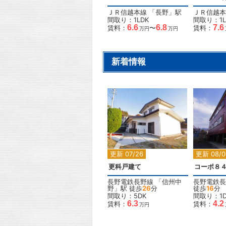
ＪＲ信越本線
「
長野
」駅
ＪＲ信越本
間取り：1LDK
間取り：1L
6.6
6.8
7.6
賃料：
〜
賃料：
万円
万円
新着情報
2
更新 07/26
更新 08/0
更科戸建て
コーポ８
長野電鉄長野線
「
信州中
長野電鉄長
野
」駅 徒歩
26
分
徒歩
16
分
間取り：5DK
間取り：1D
6.3
4.2
賃料：
賃料：
万円