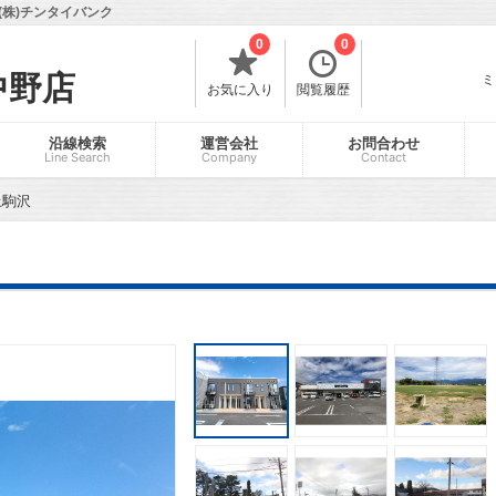
株)チンタイバンク
0
0
中野店
ミ
お気に入り
閲覧履歴
沿線検索
運営会社
お問合わせ
Line Search
Company
Contact
上駒沢