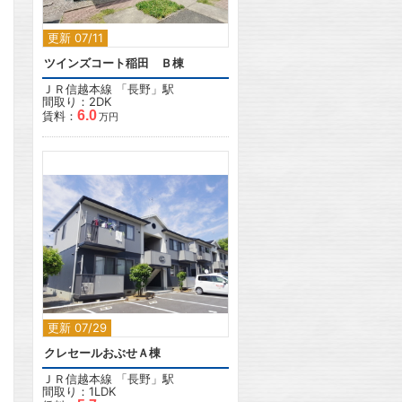
更新 07/11
ツインズコート稲田 Ｂ棟
ＪＲ信越本線
「
長野
」駅
間取り：2DK
6.0
賃料：
万円
2
更新 07/29
クレセールおぶせＡ棟
ＪＲ信越本線
「
長野
」駅
間取り：1LDK