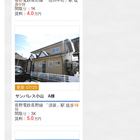
長野電鉄長野線
「
信州中野
」駅 徒
歩
6
分
間取り：1K
4.0
賃料：
万円
2
更新 07/25
サンパレス小山 A棟
長野電鉄長野線
「
須坂
」駅 徒歩
18
分
間取り：3K
5.0
賃料：
万円