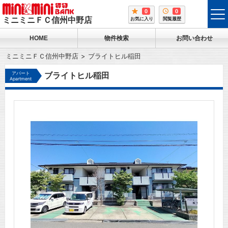
0
0
tog
ミニミニＦＣ信州中野店
お気に入り
閲覧履歴
me
HOME
物件検索
お問い合わせ
ミニミニＦＣ信州中野店
ブライトヒル稲田
アパート
ブライトヒル稲田
Apartment