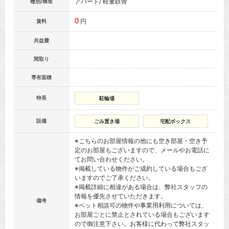
アパート/ 軽量鉄骨
種別/構造
0
円
賃料
共益費
間取り
専有面積
特長
駐輪場
設備
ごみ置き場
宅配ボックス
※こちらのお部屋情報の他にも空き部屋・空き予
定のお部屋もございますので、メールやお電話に
てお問い合わせください。
※掲載している物件がご成約している場合もござ
いますのでご了承ください。
※掲載詳細に相違がある場合は、弊社スタッフの
情報を優先させていただきます。
備考
※ペット相談可の物件や事業用利用については、
お部屋ごとに禁止とされている場合もございます
ので御注意下さい。お客様に代わって弊社スタッ