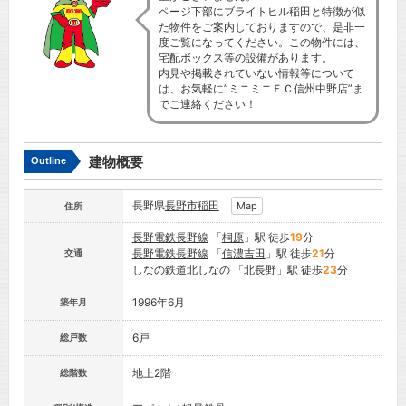
ページ下部にブライトヒル稲田と特徴が似
た物件をご案内しておりますので、是非一
度ご覧になってください。この物件には、
宅配ボックス等の設備があります。
内見や掲載されていない情報等について
は、お気軽に”ミニミニＦＣ信州中野店”ま
でご連絡ください！
建物概要
Outline
長野県
長野市
稲田
Map
住所
長野電鉄長野線
「
桐原
」駅 徒歩
19
分
長野電鉄長野線
「
信濃吉田
」駅 徒歩
21
分
交通
しなの鉄道北しなの
「
北長野
」駅 徒歩
23
分
1996年6月
築年月
6戸
総戸数
地上2階
総階数