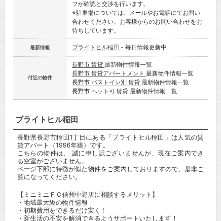
フが確認と交渉を行います。
※駐車場については、メールやお電話にてお問い
合わせください。お客様からのお問い合わせをお
待ちしています。
ブライトヒル稲田
- 毎日情報更新中
最新情報
長野市 賃貸
最新物件情報一覧
長野市 賃貸アパートメント
最新物件情報一覧
付近の物件
長野市 バストイレ別 賃貸
最新物件情報一覧
長野市 ペット可 賃貸
最新物件情報一覧
ブライトヒル稲田
長野県長野市稲田1丁目にある「ブライトヒル稲田」は人気の賃
貸アパート（1996年築）です。
こちらの物件は、 誠に申し訳ございませんが、現在ご案内でき
る空室がございません。
ページ下部に特徴が似た物件をご案内しておりますので、是非ご
覧になってください。
【ミニミニＦＣ信州中野店に相談するメリット】
・地域最大級の物件情報
・初期費用をできるだけ安く！
・新生活の不安を解消できるようサポートいたします！