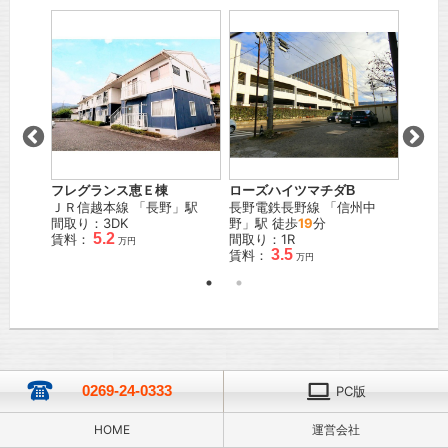
城 Ｗ
ローズハイツマチダB
ツイン
フレグランス恵Ｅ棟
」駅
長野電鉄長野線
「
信州中
ＪＲ信
ＪＲ信越本線
「
長野
」駅
野
」駅 徒歩
19
分
間取り
間取り：3DK
5.2
間取り：1R
賃料：
賃料：
万円
3.5
賃料：
万円
0269-24-0333
PC版
HOME
運営会社