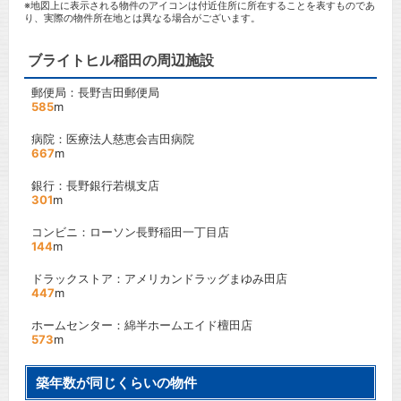
※地図上に表示される物件のアイコンは付近住所に所在することを表すものであ
り、実際の物件所在地とは異なる場合がございます。
ブライトヒル稲田の周辺施設
郵便局：長野吉田郵便局
585
m
病院：医療法人慈恵会吉田病院
667
m
銀行：長野銀行若槻支店
301
m
コンビニ：ローソン長野稲田一丁目店
144
m
ドラックストア：アメリカンドラッグまゆみ田店
447
m
ホームセンター：綿半ホームエイド檀田店
573
m
築年数が同じくらいの物件