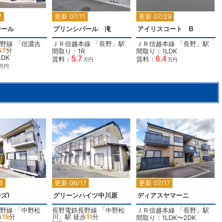
7
更新 07/11
更新 07/29
ジール
プリンシパール 滝
アイリスコート B
野線
「
信濃吉
ＪＲ信越本線
「
長野
」駅
ＪＲ信越本線
「
長野
」駅
歩
7
分
間取り：1R
間取り：1LDK
DK
5.7
6.4
賃料：
賃料：
万円
万円
万円
2
2
2
5
更新 06/17
更新 07/17
ズⅠ
グリーンハイツ中川原
ディアスヤマーニ
野線
「
中野松
長野電鉄長野線
「
中野松
ＪＲ信越本線
「
長野
」駅
歩
15
分
川
」駅 徒歩
11
分
間取り：1LDK〜2DK