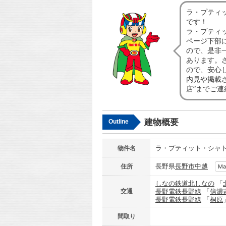
ラ・プティ
です！
ラ・プティ
ページ下部
ので、是非
あります。
ので、安心
内見や掲載
店”までご
建物概要
Outline
ラ・プティット・シャ
物件名
長野県
長野市
中越
住所
Ma
しなの鉄道北しなの
「
交通
長野電鉄長野線
「
信濃
長野電鉄長野線
「
桐原
間取り