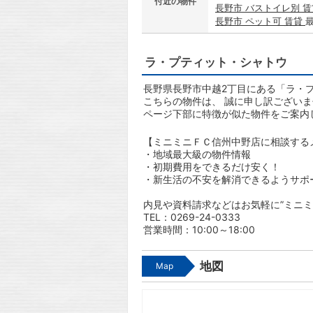
付近の物件
長野市 バストイレ別 
長野市 ペット可 賃貸
ラ・プティット・シャトウ
長野県長野市中越2丁目にある「ラ・プ
こちらの物件は、 誠に申し訳ござい
ページ下部に特徴が似た物件をご案内
【ミニミニＦＣ信州中野店に相談する
・地域最大級の物件情報
・初期費用をできるだけ安く！
・新生活の不安を解消できるようサポ
内見や資料請求などはお気軽に”ミニミ
TEL：0269-24-0333
営業時間：10:00～18:00
地図
Map