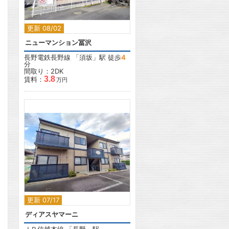
更新 08/02
ニューマンション冨沢
長野電鉄長野線
「
須坂
」駅 徒歩
4
分
間取り：2DK
3.8
賃料：
万円
2
更新 07/17
ディアスヤマーニ