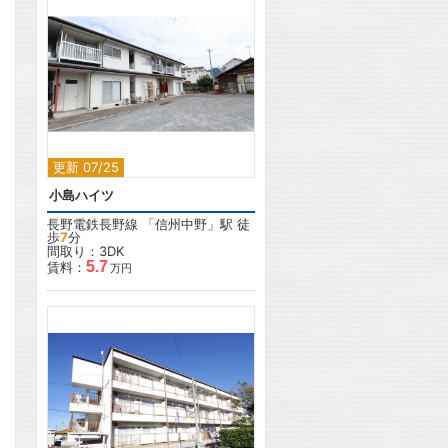
2
更新 07/25
小島ハイツ
長野電鉄長野線
「
信州中野
」駅 徒
歩
7
分
間取り：3DK
5.7
賃料：
万円
2