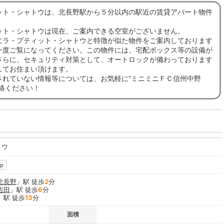
ット・シャトウは、北長野駅から５分以内の駅近の賃貸アパート物件
ット・シャトウは現在、ご案内できる空室がございません。
にラ・プティット・シャトウと特徴が似た物件をご案内しております
一度ご覧になってください。この物件には、宅配ボックス等の設備が
さらに、セキュリティ対策として、オートロックが備わっております
してお住まい頂けます。
されていない情報等については、お気軽に”ミニミニＦＣ信州中野
連絡ください！
トウ
p
北長野
」駅 徒歩
2
分
吉田
」駅 徒歩
6
分
」駅 徒歩
13
分
面積