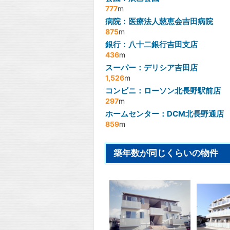
777
m
病院：医療法人慈恵会吉田病院
875
m
銀行：八十二銀行吉田支店
436
m
スーパー：デリシア吉田店
1,526
m
コンビニ：ローソン北長野駅前店
297
m
ホームセンター：DCM北長野通店
859
m
築年数が同じくらいの物件
2