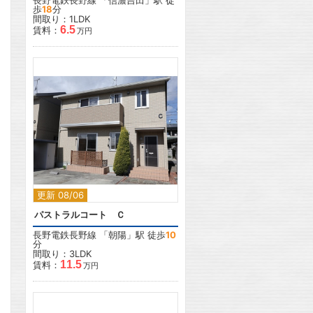
長野電鉄長野線
「
信濃吉田
」駅 徒
歩
18
分
間取り：1LDK
6.5
賃料：
万円
2
更新 08/06
パストラルコート Ｃ
長野電鉄長野線
「
朝陽
」駅 徒歩
10
分
間取り：3LDK
11.5
賃料：
万円