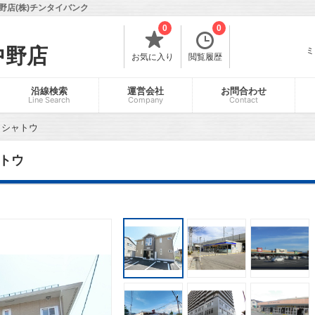
店(株)チンタイバンク
0
0
中野店
ミ
お気に入り
閲覧履歴
沿線検索
運営会社
お問合わせ
Line Search
Company
Contact
・シャトウ
トウ