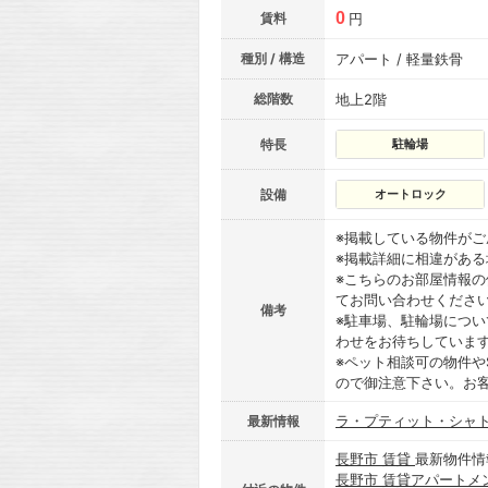
0
賃料
円
種別 / 構造
アパート / 軽量鉄骨
総階数
地上2階
特長
駐輪場
設備
オートロック
※掲載している物件が
※掲載詳細に相違があ
※こちらのお部屋情報
てお問い合わせくださ
備考
※駐車場、駐輪場につ
わせをお待ちしていま
※ペット相談可の物件や
ので御注意下さい。お
ラ・プティット・シャ
最新情報
長野市 賃貸
最新物件情
長野市 賃貸アパートメ