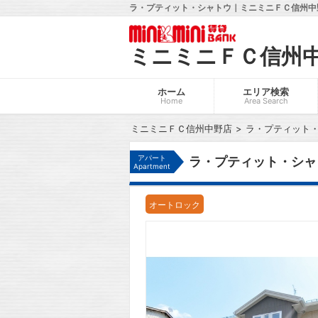
ラ・プティット・シャトウ｜ミニミニＦＣ信州中野
ミニミニＦＣ信州
ホーム
エリア検索
Home
Area Search
ミニミニＦＣ信州中野店
ラ・プティット
アパート
ラ・プティット・シャ
Apartment
オートロック