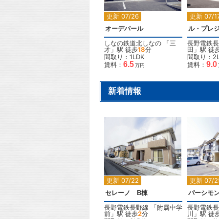
更新 07/26
更新 07/1
オーデパール
ル・プレ
しなの鉄道北しなの
「
三
長野電鉄長
才
」駅 徒歩
18
分
田
」駅 徒
間取り：1LDK
間取り：2L
6.5
9.0
賃料：
賃料：
万円
新着情報
2
更新 07/22
更新 07/2
セレーノ B棟
パーシモン
長野電鉄長野線
「
附属中学
長野電鉄長
前
」駅 徒歩
2
分
川
」駅 徒