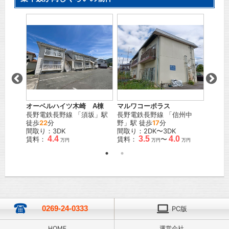
 B棟
オーベルハイツ木崎 A棟
マルワコーポラス
プレジ
坂
」駅
長野電鉄長野線
「
須坂
」駅
長野電鉄長野線
「
信州中
長野電
徒歩
22
分
野
」駅 徒歩
17
分
徒歩
1
間取り：3DK
間取り：2DK〜3DK
間取り
4.4
3.5
4.0
賃料：
賃料：
〜
賃料：
万円
万円
万円
0269-24-0333
PC版
HOME
運営会社