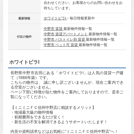
合わせください。お客様からのお問い合わせをお
待ちしています。
ホワイトビラⅠ
- 毎日情報更新中
最新情報
中野市 賃貸
最新物件情報一覧
中野市 賃貸アパートメント
最新物件情報一覧
付近の物件
中野市 バストイレ別 賃貸
最新物件情報一覧
中野市 ペット可 賃貸
最新物件情報一覧
ホワイトビラⅠ
長野県中野市吉田にある「ホワイトビラⅠ」は人気の賃貸一戸建
て（1986年築）です。
こちらの物件は、 誠に申し訳ございませんが、現在ご案内でき
る空室がございません。
ページ下部に特徴が似た物件をご案内しておりますので、是非ご
覧になってください。
【ミニミニＦＣ信州中野店に相談するメリット】
・地域最大級の物件情報
・初期費用をできるだけ安く！
・新生活の不安を解消できるようサポートいたします！
内見や資料請求などはお気軽に”ミニミニＦＣ信州中野店”へ！