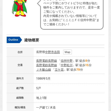
ページ下部にホワイトビラⅠと特徴が似た
物件をご案内しておりますので、是非一度
ご覧になってください。
内見や掲載されていない情報等について
は、お気軽に”ミニミニＦＣ信州中野店”ま
でご連絡ください！
建物概要
Outline
長野県
中野市
吉田
Map
住所
長野電鉄長野線
「
信州中野
」駅 徒歩
8
分
長野電鉄長野線
「
中野松川
」駅 徒歩
15
分
交通
ＪＲ飯山線
「
立ケ花
」駅 徒歩
79
分
1986年5月
築年月
5戸
総戸数
地上1階
総階数
一戸建て/ 木造
種別/構造