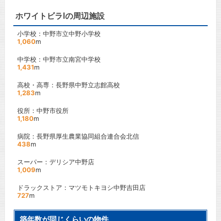
ホワイトビラⅠの周辺施設
小学校：中野市立中野小学校
1,060
m
中学校：中野市立南宮中学校
1,431
m
高校・高専：長野県中野立志館高校
1,283
m
役所：中野市役所
1,180
m
病院：長野県厚生農業協同組合連合会北信
438
m
スーパー：デリシア中野店
1,009
m
ドラックストア：マツモトキヨシ中野吉田店
727
m
築年数が同じくらいの物件