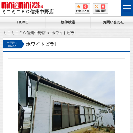
0
0
tog
ミニミニＦＣ信州中野店
お気に入り
閲覧履歴
me
HOME
物件検索
お問い合わせ
ミニミニＦＣ信州中野店
ホワイトビラⅠ
一戸建て
ホワイトビラⅠ
House