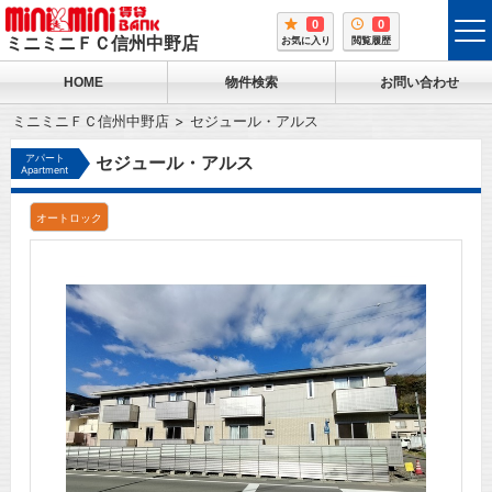
0
0
tog
ミニミニＦＣ信州中野店
お気に入り
閲覧履歴
me
HOME
物件検索
お問い合わせ
ミニミニＦＣ信州中野店
セジュール・アルス
アパート
セジュール・アルス
Apartment
オートロック