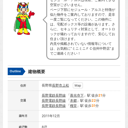
空室がございません。
ページ下部にセジュール・アルスと特徴が
似た物件をご案内しておりますので、是非
一度ご覧になってください。この物件に
は、宅配ボックス等の設備があります。さ
らに、セキュリティ対策として、オートロ
ックが備わっておりますので、安心してお
住まい頂けます。
内見や掲載されていない情報等について
は、お気軽に”ミニミニＦＣ信州中野店”ま
でご連絡ください！
建物概要
Outline
長野県
長野市
上松
Map
住所
長野電鉄長野線
「
善光寺下
」駅 徒歩
21
分
長野電鉄長野線
「
本郷
」駅 徒歩
22
分
交通
長野電鉄長野線
「
権堂
」駅 徒歩
31
分
2011年12月
築年月
8戸
総戸数