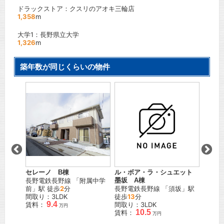
ドラックストア：クスリのアオキ三輪店
1,358
m
大学1：長野県立大学
1,326
m
築年数が同じくらいの物件
ツ
セレーノ B棟
レザン
ル・ボア・ラ・シュエット
「
北長
長野電鉄長野線
「
附属中学
ＪＲ飯
墨坂 A棟
前
」駅 徒歩
2
分
4
分
長野電鉄長野線
「
須坂
」駅
間取り：3LDK
間取り
徒歩
13
分
9.4
賃料：
賃料：
間取り：3LDK
万円
10.5
賃料：
万円