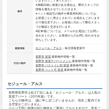
いますのでご了承ください。
※掲載詳細に相違がある場合は、弊社スタッフの
情報を優先させていただきます。
備考
※ペット相談可の物件や事業用利用については、
お部屋ごとに禁止とされている場合もございます
ので御注意下さい。お客様に代わって弊社スタッ
フが確認と交渉を行います。
※駐車場については、メールやお電話にてお問い
合わせください。お客様からのお問い合わせをお
待ちしています。
セジュール・アルス
- 毎日情報更新中
最新情報
長野市 賃貸
最新物件情報一覧
長野市 賃貸アパートメント
最新物件情報一覧
付近の物件
長野市 バストイレ別 賃貸
最新物件情報一覧
長野市 ペット可 賃貸
最新物件情報一覧
セジュール・アルス
長野県長野市上松2丁目にある「セジュール・アルス」は人気の
賃貸アパート（2011年築）です。
こちらの物件は、 誠に申し訳ございませんが、現在ご案内でき
る空室がございません。
ページ下部に特徴が似た物件をご案内しておりますので、是非ご