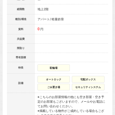
地上2階
総階数
アパート/ 軽量鉄骨
種別/構造
0
円
賃料
共益費
間取り
専有面積
特長
駐輪場
オートロック
宅配ボックス
設備
ごみ置き場
セキュリティシステム
※こちらのお部屋情報の他にも空き部屋・空き予
定のお部屋もございますので、メールやお電話に
てお問い合わせください。
※掲載している物件がご成約している場合もござ