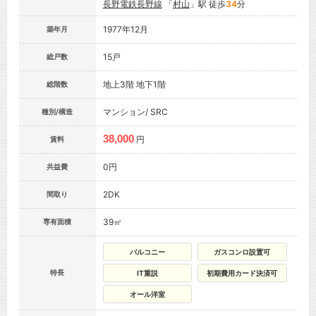
長野電鉄長野線
「
村山
」駅 徒歩
34
分
1977年12月
築年月
15戸
総戸数
地上3階 地下1階
総階数
マンション/ SRC
種別/構造
38,000
円
賃料
0円
共益費
2DK
間取り
39㎡
専有面積
バルコニー
ガスコンロ設置可
特長
IT重説
初期費用カード決済可
オール洋室