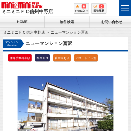
0
0
tog
ミニミニＦＣ信州中野店
お気に入り
閲覧履歴
me
HOME
物件検索
お問い合わせ
ミニミニＦＣ信州中野店
ニューマンション冨沢
マンション
ニューマンション冨沢
Mansion
仲介手数料半額
礼金ゼロ
駐車場あり
バス・トイレ別