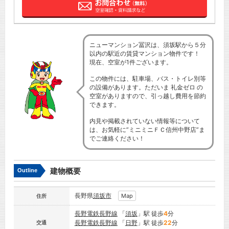
ニューマンション冨沢は、須坂駅から５分
以内の駅近の賃貸マンション物件です！
現在、空室が1件ございます。
この物件には、駐車場、バス・トイレ別等
の設備があります。ただいま 礼金ゼロ の
空室がありますので、引っ越し費用を節約
できます。
内見や掲載されていない情報等について
は、お気軽に”ミニミニＦＣ信州中野店”ま
でご連絡ください！
建物概要
Outline
長野県
須坂市
Map
住所
長野電鉄長野線
「
須坂
」駅 徒歩
4
分
長野電鉄長野線
「
日野
」駅 徒歩
22
分
交通