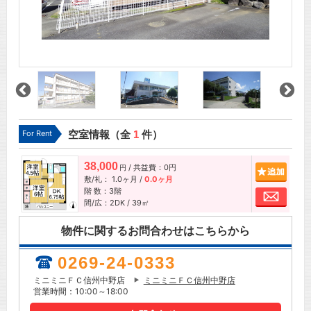
For Rent
空室情報（全
1
件）
38,000
/ 共益費：0円
追加
円
敷/礼：
1.0ヶ月
/
0.0ヶ月
階 数：3階
お問
間/広：2DK / 39㎡
物件に関するお問合わせはこちらから
0269-24-0333
ミニミニＦＣ信州中野店
ミニミニＦＣ信州中野店
営業時間：10:00～18:00