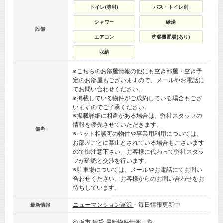
トイレ(専用)
バス・トイレ別
シャワー
給湯
設備
エアコン
洗濯機置場(あり)
収納
※こちらのお部屋情報の他にも空き部屋・空き予
定のお部屋もございますので、メールやお電話に
てお問い合わせください。
※掲載している物件がご成約している場合もござ
いますのでご了承ください。
※掲載詳細に相違がある場合は、弊社スタッフの
情報を優先させていただきます。
備考
※ペット相談可の物件や事業用利用については、
お部屋ごとに禁止とされている場合もございます
ので御注意下さい。お客様に代わって弊社スタッ
フが確認と交渉を行います。
※駐車場については、メールやお電話にてお問い
合わせください。お客様からのお問い合わせをお
待ちしています。
ニューマンション冨沢
- 毎日情報更新中
最新情報
須坂市 賃貸
最新物件情報一覧