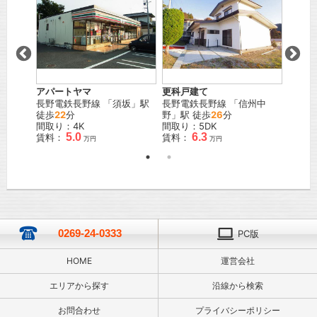
アパートヤマ
更科戸建て
三楽荘
長野電鉄長野線
「
須坂
」駅
長野電鉄長野線
「
信州中
長野電
徒歩
22
分
野
」駅 徒歩
26
分
野
」駅
間取り：4K
間取り：5DK
間取り
5.0
6.3
賃料：
賃料：
賃料：
万円
万円
0269-24-0333
PC版
HOME
運営会社
エリアから探す
沿線から検索
お問合わせ
プライバシーポリシー