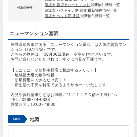
須坂市 賃貸アパートメント
最新物件情報一覧
付近の物件
須坂市 バストイレ別 賃貸
最新物件情報一覧
須坂市 ペット可 賃貸
最新物件情報一覧
ニューマンション冨沢
長野県須坂市にある「ニューマンション冨沢」は人気の賃貸マン
ション（1977年築）です。
こちらの物件は、 08月06日現在、空室が1室ございます。
お問い合わせいただければ、すぐに内見が可能です。
【ミニミニＦＣ信州中野店に相談するメリット】
・地域最大級の物件情報
・初期費用をできるだけ安く！
・新生活の不安を解消できるようサポートいたします！
内見や資料請求などはお気軽に”ミニミニＦＣ信州中野店”へ！
TEL：
0269-24-0333
営業時間：10:00～18:00
Map
地図