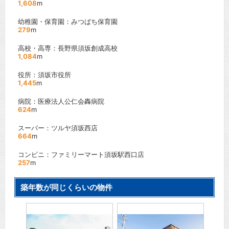
1,608
m
幼稚園・保育園：みつばち保育園
279
m
高校・高専：長野県須坂創成高校
1,084
m
役所：須坂市役所
1,445
m
病院：医療法人公仁会轟病院
624
m
スーパー：ツルヤ須坂西店
664
m
コンビニ：ファミリーマート須坂駅西口店
257
m
築年数が同じくらいの物件
州中